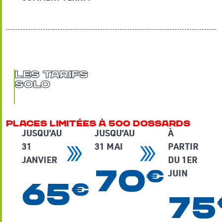
les Tarifs
solo
places limitées à 500 dossards
JUSQU’AU
JUSQU’AU
À
31
31 MAI
PARTIR
JANVIER
DU 1ER
70
€
JUIN
65
€
75