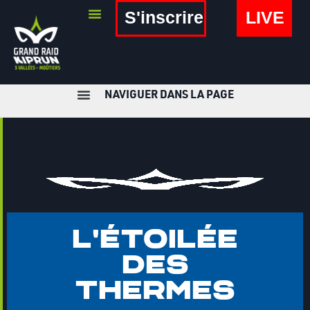
S'inscrire
LIVE
COUREURS
E-SHOP
BÉNÉVOLES
l'étoilée
des
LES RÉSULTATS
thermes
PARTENAIRES